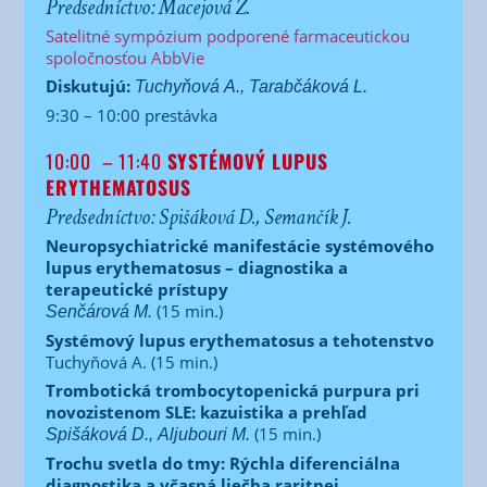
Predsedníctvo: Macejová Ž.
Satelitné sympózium podporené farmaceutickou
spoločnosťou AbbVie
Diskutujú:
Tuchyňová A., Tarabčáková L.
9:30 – 10:00 prestávka
10:00
– 11:40
SYSTÉMOVÝ LUPUS
ERYTHEMATOSUS
Predsedníctvo: Spišáková D., Semančík J.
Neuropsychiatrické manifestácie systémového
lupus erythematosus – diagnostika a
terapeutické prístupy
(15 min.)
Senčárová M.
Systémový lupus erythematosus a tehotenstvo
Tuchyňová A. (15 min.)
Trombotická trombocytopenická purpura pri
novozistenom SLE: kazuistika a prehľad
(15 min.)
Spišáková D., Aljubouri M.
Trochu svetla do tmy: Rýchla diferenciálna
diagnostika a včasná liečba raritnej