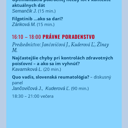
aktuálnych dát
(15 min.)
Semančík J.
Filgotinib …ako sa darí?
(15 min.)
Záriková M.
16:10 – 18:00
PRÁVNE PORADENSTVO
Predsedníctvo: Jančovičová J., Kuderová Ľ., Žlnay
M.
Najčastejšie chyby pri kontrolách zdravotných
poisťovní – a ako sa im vyhnúť?
(20 min.)
Kavarniková L.
Quo vadis, slovenská reumatológia?
–
diskusný
panel
(90 min.)
Jančovičová J.,
Kuderová Ľ.
18:30 – 21:00 večera