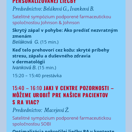
PERSONALIZOVANEJ LIEČBY
Predsedníctvo: Beláková G., Ivanková B.
Satelitné sympózium podporené farmaceutickou
spoločnosťou Johnson & Johnson
Skrytý zápal v pohybe: Ako predísť nezvratným
zmenám
(15 min.)
Beláková
G.
Keď telo prehovorí cez kožu: skryté príbehy
stresu, zápalu a duševného zdravia
v dermatológii
(15 min.)
Ivanková B.
15:20 – 15:40 prestávka
15:40 – 16:10
JAKI V CENTRE POZORNOSTI –
MÔŽEME UROBIŤ PRE NAŠICH PACIENTOV
S RA VIAC?
Predsedníctvo:
Macejová Ž.
Satelitné sympózium podporené farmaceutickou
spoločnosťou SOBI
Optimalizácia pokročilej liečby RA v kontexte