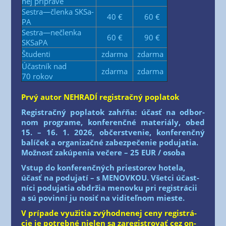
nej príprave
Sestra—členka SKSa­
40 €
60 €
PA
Sestra—nečlenka
60 €
90 €
SKSa­PA
Štu­den­ti
zdar­ma
zdar­ma
Účast­ník nad
zdar­ma
zdar­ma
70 rokov
Prvý autor NEHRADÍ regis­trač­ný poplatok
Regis­trač­ný popla­tok zahŕňa: účasť na odbor­
nom prog­ra­me, kon­fe­renč­né mate­riá­ly, obed
15. – 16. 1. 2026, občerstve­nie, kon­fe­renč­ný
balí­ček a orga­ni­zač­né zabez­pe­če­nie podu­ja­tia.
Mož­nosť zakú­pe­nia veče­re – 25 EUR /​ oso­ba
Vstup do kon­fe­renč­ných pries­to­rov hote­la,
účasť na podu­ja­tí – s MENOVKOU. Všet­ci účast­
ní­ci podu­ja­tia obdr­žia menov­ku pri regis­trá­cii
a sú povin­ní ju nosiť na vidi­teľ­nom mieste.
V prí­pa­de využi­tia zvý­hod­ne­nej ceny regis­trá­
cie je potreb­né nie­len sa zare­gis­tro­vať cez on-