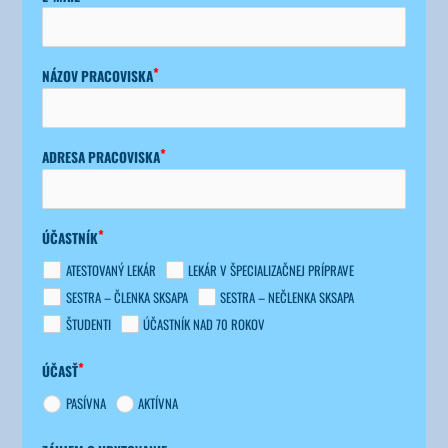
NÁZOV PRA­CO­VIS­KA
ADRE­SA PRACOVISKA
ÚČAST­NÍK
ATES­TO­VA­NÝ LEKÁR
LEKÁR V ŠPE­CIA­LI­ZAČ­NEJ PRÍP­RA­VE
SES­TRA – ČLEN­KA SKSA­PA
SES­TRA – NEČLEN­KA SKSA­PA
ŠTU­DEN­TI
ÚČAST­NÍK NAD 70 ROKOV
ÚČASŤ
PASÍV­NA
AKTÍV­NA