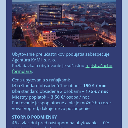
Uby­to­va­nie pre účast­ní­kov podu­ja­tia zabez­pe­ču­je
Agen­tú­ra KAMI, s. r. o.
Požia­dav­ka o uby­to­va­nie je súčas­ťou
regis­trač­né­ho
for­mu­lá­ra
.
Cena uby­to­va­nia s raňaj­ka­mi:
Izba štan­dard obsa­de­ná 1 oso­bou –
150 € /​ noc
Izba štan­dard obsa­de­ná 2 oso­ba­mi –
175 € /​ noc
Miest­ny popla­tok –
3,50 €
/​ oso­ba /​ noc
Par­ko­va­nie je spo­plat­ne­né a nie je mož­né ho rezer­
vo­vať vopred, ďaku­je­me za pochopenie.
STORNO PODMIENKY
46 a viac dni pred nástu­pom na uby­to­va­nie 0%