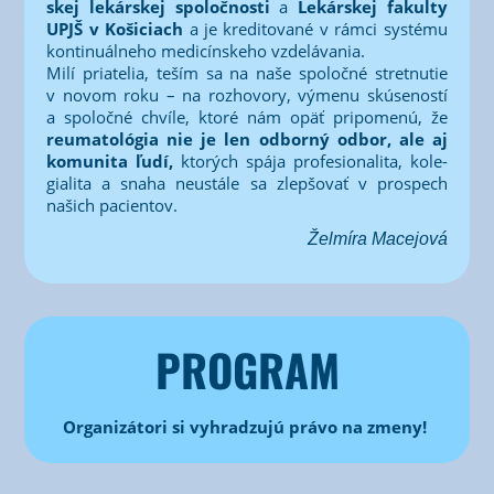
skej lekár­skej spo­loč­nos­ti
a
Lekár­skej fakul­ty
UPJŠ v Koši­ciach
a je kre­di­to­va­né v rám­ci sys­té­mu
kon­ti­nu­ál­ne­ho medi­cín­ske­ho vzde­lá­va­nia.
Milí pria­te­lia, teším sa na naše spo­loč­né stret­nu­tie
v novom roku – na roz­ho­vo­ry, výme­nu skú­se­nos­tí
a spo­loč­né chví­le, kto­ré nám opäť pri­po­me­nú, že
reuma­to­ló­gia nie je len odbor­ný odbor, ale aj
komu­ni­ta ľudí,
kto­rých spá­ja pro­fe­si­ona­li­ta, kole­
gia­li­ta a sna­ha neus­tá­le sa zlep­šo­vať v pros­pech
našich pacientov.
Žel­mí­ra Macejová
PROGRAM
Orga­ni­zá­to­ri si vyhra­dzu­jú prá­vo na zmeny!