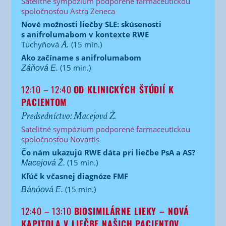
Satelitné sympózium podporené farmaceutickou
spoločnosťou Astra Zeneca
Nové možnosti liečby SLE: skúsenosti
s anifrolumabom v kontexte RWE
A.
Tuchyňová
(15 min.)
Ako začíname s anifrolumabom
(15 min.)
Záňová E.
12:10 – 12:40
OD KLINICKÝCH ŠTÚDIÍ K
PACIENTOM
Predsedníctvo: Macejová Ž.
Satelitné sympózium podporené farmaceutickou
spoločnosťou Novartis
Čo nám ukazujú RWE dáta pri liečbe PsA a AS?
(15 min.)
Macejová Ž.
Kľúč k včasnej diagnóze FMF
(15 min.)
Bánóová E.
12:40 – 13:10
BIOSIMILÁRNE LIEKY – NOVÁ
KAPITOLA V LIEČBE NAŠICH PACIENTOV