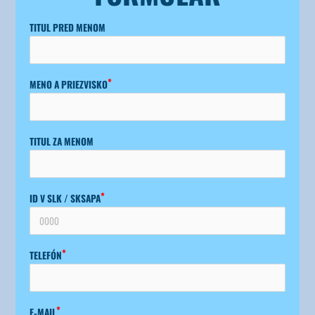
TITUL PRED MENOM
MENO A PRIEZVISKO
TITUL ZA MENOM
ID V SLK /​ SKSA­PA
TELE­FÓN
E‑MAIL