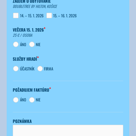
ZÁU­JEM O UBY­TO­VA­NIE
DOUB­LET­REE BY HIL­TON, KOŠI­CE
14. – 15. 1. 2026
15. – 16. 1. 2026
VEČE­RA 15. 1. 2026
25 € /​ OSO­BA
ÁNO
NIE
SLUŽ­BY HRA­DÍ
ÚČAST­NÍK
FIR­MA
POŽA­DU­JEM FAK­TÚ­RU
ÁNO
NIE
POZNÁM­KA