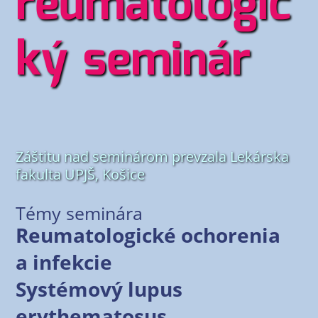
reumatologic
ký seminár
Záš­ti­tu nad semi­ná­rom pre­vza­la Lekár­ska
fakul­ta UPJŠ, Košice
Témy seminára
Reumatologické ochorenia
a infekcie
Systémový lupus
erythematosus