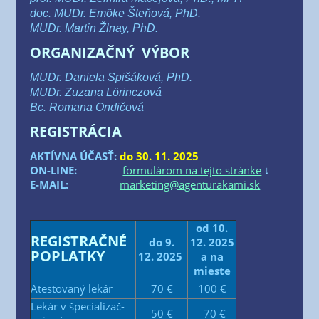
doc. MUDr. Emȍke Šte­ňo­vá, PhD.
MUDr. Mar­tin Žlnay, PhD.
ORGANIZAČNÝ VÝBOR
MUDr. Danie­la Spi­šá­ko­vá, PhD.
MUDr. Zuza­na Lörinc­zo­vá
Bc. Roma­na Ondičová
REGISTRÁCIA
AKTÍVNA ÚČASŤ:
do 30. 11. 2025
ON-LINE:
for­mu­lá­rom na tej­to strán­ke
↓
E‑MAIL:
marketing@agenturakami.sk
od 10.
REGISTRAČNÉ
do 9.
12. 2025
POPLATKY
12. 2025
a na
mieste
Ates­to­va­ný lekár
70 €
100 €
Lekár v špe­cia­li­zač­
50 €
70 €