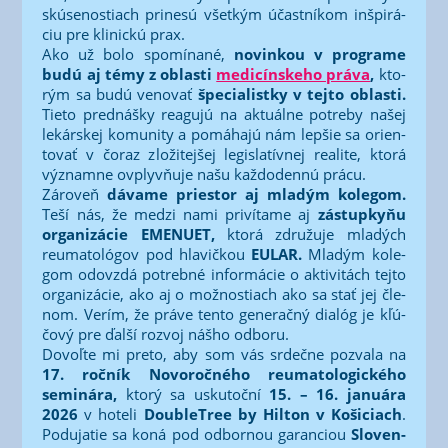
skú­se­nos­tiach pri­ne­sú všet­kým účast­ní­kom inšpi­rá­
ciu pre kli­nic­kú prax.
Ako už bolo spo­mí­na­né,
novin­kou v prog­ra­me
budú aj témy z oblas­ti
medi­cín­ske­ho prá­va
,
kto­
rým sa budú veno­vať
špe­cia­lis­t­ky v tej­to oblas­ti.
Tie­to pred­náš­ky rea­gu­jú na aktu­ál­ne potre­by našej
lekár­skej komu­ni­ty a pomá­ha­jú nám lep­šie sa orien­
to­vať v čoraz zlo­ži­tej­šej legis­la­tív­nej rea­li­te, kto­rá
význam­ne ovplyv­ňu­je našu kaž­do­den­nú prá­cu.
Záro­veň
dáva­me pries­tor aj mla­dým kole­gom.
Teší nás, že medzi nami pri­ví­ta­me aj
zástup­ky­ňu
orga­ni­zá­cie EMENUET,
kto­rá zdru­žu­je mla­dých
reuma­to­ló­gov pod hla­vič­kou
EULAR.
Mla­dým kole­
gom odo­vzdá potreb­né infor­má­cie o akti­vi­tách tej­to
orga­ni­zá­cie, ako aj o mož­nos­tiach ako sa stať jej čle­
nom. Verím, že prá­ve ten­to gene­rač­ný dia­lóg je kľú­
čo­vý pre ďal­ší roz­voj náš­ho odbo­ru.
Dovoľ­te mi pre­to, aby som vás srdeč­ne pozva­la na
17. roč­ník Novo­roč­né­ho reuma­to­lo­gic­ké­ho
semi­ná­ra,
kto­rý sa usku­toč­ní
15. – 16. janu­ára
2026
v hote­li
Doub­leT­ree by Hil­ton v Koši­ciach
.
Podu­ja­tie sa koná pod odbor­nou garan­ci­ou
Slo­ven­