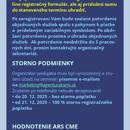
line regis­trač­ný for­mu­lár, ale aj prí­sluš­nú sumu
do sta­no­ve­né­ho ter­mí­nu uhradiť.
Po zare­gis­tro­va­ní Vám bude zasla­né potvr­de­nie
objed­na­ných slu­žieb spo­lu s poky­nom k plat­be
a pri­de­le­ným varia­bil­ným sym­bo­lom. Po obdr­
ža­ní potvr­de­nia pro­sí­me o úhra­du objed­na­ných
slu­žieb. Ak potvr­de­nie neob­dr­ží­te do 3 pra­cov­
ných dní, pro­sím kon­tak­tuj­te orga­ni­zač­ný
sekretariát.
STORNO PODMIENKY
Orga­ni­zá­tor podu­ja­tia musí byť vyro­zu­me­ný o zru­
še­ní účas­ti na semi­ná­ri
písom­ne e‑mailom
na
marketing@agenturakami.sk
Zru­še­nie po tele­fo­ná­te nebu­de akcep­to­va­né!
• do 20. 12. 2025 – bez stor­no poplat­ku
• od 21. 12. 2025 – 100 % stor­no regis­trač­né­ho
poplatku
HODNOTENIE ARS CME