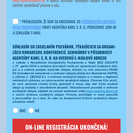
www.agenturakami.sk
 v sek­cii ochra­na osob­ných úda­jov ale­bo si ich 
môže­te vyz­dvi­hnúť pria­mo u nás.
* PRE­HLA­SU­JEM, ŽE SOM SA OBO­ZNÁ­MIL SO
VŠE­OBEC­NÝ­MI OBCHOD­
NÝ­MI POD­MIEN­KA­MI
FIR­MY AGEN­TÚ­RA KAMI, S. R. O., PORO­ZU­MEL SOM IM
A SÚHLA­SÍM S NIMI.
SÚHLA­SÍM SO ZASIE­LA­NÍM POZVÁ­NOK, TÝKA­JÚ­CICH SA ORGA­NI­
ZÁ­CII KON­GRE­SOV, KON­FE­REN­CIÍ, SEMI­NÁ­ROV V PÔSOB­NOS­TI
AGEN­TÚ­RY KAMI, S. R. O. NA UVE­DE­NÚ E‑MAILOVÚ ADRE­SU
v súla­de s Naria­de­ním Európ­ske­ho Par­la­men­tu a Rady (EÚ) 2016/​679
z 27. aprí­la 2016 o ochra­ne fyzic­kých osôb pri spra­cú­va­ní osob­ných úda­
jov a o voľ­nom pohy­be takých­to úda­jov, kto­rým sa ruší smer­ni­ca 95/​46/​
ES (vše­obec­né naria­de­nie o ochra­ne úda­jov) (ďalej len Naria­de­nie GDPR),
a záko­na č. 18/​2018 Z.z. o ochra­ne osob­ných úda­jov a o zme­ne a dopl­ne­ní
nie­kto­rých záko­nov so spra­co­va­ním osob­ných úda­jov. Chce­me Vás uis­tiť,
že sme vyko­na­li všet­ky kro­ky potreb­né k tomu, aby boli Vaše osob­né
úda­je aj naďa­lej v abso­lút­nom bez­pe­čí. Aktu­ali­zo­va­né pra­vid­lá o ochra­ne
osob­ných úda­jov náj­de­te na našom webo­vom síd­le
www.agenturakami.sk
v sek­cii ochra­na osob­ných úda­jov. Pro­sím, pre­čí­taj­te si nové pra­vid­lá
a pre­svedč­te sa o tom, že nám na bez­peč­nos­ti Vašich osob­ných úda­jov
sku­toč­ne zále­ží.
ÁNO
NIE
ON-LINE REGISTRÁCIA UKONČENÁ!