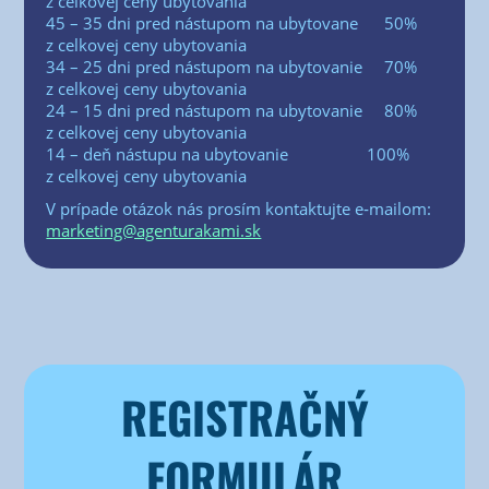
z cel­ko­vej ceny uby­to­va­nia
45 – 35 dni pred nástu­pom na uby­to­va­ne 50%
z cel­ko­vej ceny uby­to­va­nia
34 – 25 dni pred nástu­pom na uby­to­va­nie 70%
z cel­ko­vej ceny uby­to­va­nia
24 – 15 dni pred nástu­pom na uby­to­va­nie 80%
z cel­ko­vej ceny uby­to­va­nia
14 – deň nástu­pu na uby­to­va­nie 100%
z cel­ko­vej ceny ubytovania
V prí­pa­de otá­zok nás pro­sím kon­tak­tuj­te e‑mailom:
marketing@agenturakami.sk
REGISTRAČNÝ
FORMULÁR