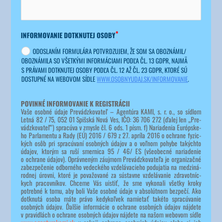
INFOR­MO­VA­NIE DOT­KNU­TEJ OSO­BY
ODO­SLA­NÍM FOR­MU­LÁ­RA POTVR­DZU­JEM, ŽE SOM SA OBOZNÁMIL/​
OBOZNÁMILA SO VŠET­KÝ­MI INFOR­MÁ­CIA­MI POD­ĽA ČL. 13 GDPR, NAJ­MÄ
S PRÁ­VA­MI DOT­KNU­TEJ OSO­BY POD­ĽA ČL. 12 AŽ ČL. 23 GDPR, KTO­RÉ SÚ
DOSTUP­NÉ NA WEBO­VOM SÍD­LE
WWW.OSOBNYUDAJ.SK/INFORMOVANIE
.
POVIN­NÉ INFOR­MO­VA­NIE K REGIS­TRÁ­CII
Vaše osob­né úda­je Pre­vádz­ko­va­teľ – Agen­tú­ra KAMI, s. r. o., so síd­lom 
Let­ná 82 /​ 75, 052 01 Spiš­ská Nová Ves, IČO: 36 706 272 (ďalej len „Pre­
vádz­ko­va­teľ“) spra­cú­va v zmys­le čl. 6 ods. 1 písm. f) Naria­de­nia Európ­ske­
ho Par­la­men­tu a Rady (EÚ) 2016 /​ 679 z 27. aprí­la 2016 o ochra­ne fyzic­
kých osôb pri spra­cú­va­ní osob­ných úda­jov a o voľ­nom pohy­be takých­to 
úda­jov, kto­rým sa ruší smer­ni­ca 95 /​ 46/​ ES (vše­obec­né naria­de­nie 
o ochra­ne úda­jov). Opráv­ne­ným záuj­mom Pre­vádz­ko­va­te­ľa je orga­ni­zač­né 
zabez­pe­če­nie odbor­né­ho vedec­ké­ho vzde­lá­va­cie­ho podu­ja­tia na medzi­ná­
rod­nej úrov­ni, kto­ré je pova­žo­va­né za sústav­ne vzde­lá­va­nie zdra­vot­níc­
kych pra­cov­ní­kov. Chce­me Vás uis­tiť, že sme vyko­na­li všet­ky kro­ky 
potreb­né k tomu, aby boli Vaše osob­né úda­je v abso­lút­nom bez­pe­čí. Ako 
dot­knu­tá oso­ba máte prá­vo kedy­koľ­vek namie­tať také­to spra­cú­va­nie 
osob­ných úda­jov. Ďal­šie infor­má­cie o ochra­ne osob­ných úda­jov náj­de­te 
v pra­vid­lách o ochra­ne osob­ných úda­jov náj­de­te na našom webo­vom síd­le 