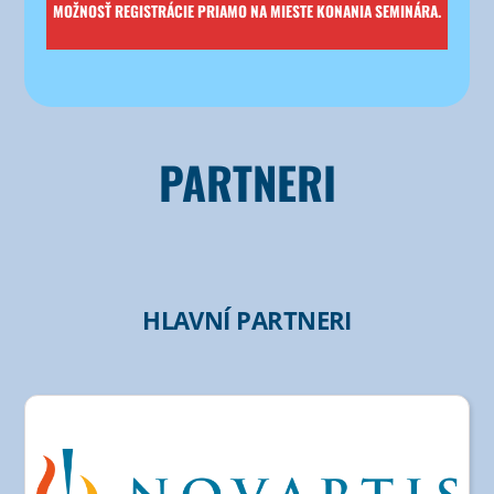
MOŽ­NOSŤ REGIS­TRÁ­CIE PRIA­MO NA MIES­TE KONA­NIA SEMINÁRA.
PARTNERI
HLAVNÍ PARTNERI