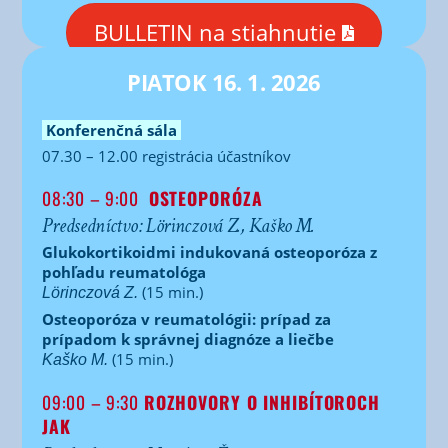
BULLETIN na stiahnutie
PIATOK 16. 1. 2026
Konferenčná sála
07.30 – 12.00 registrácia účastníkov
08:30 – 9:00
OSTEOPORÓZA
Predsedníctvo: Lörinczová Z., Kaško M.
Glukokortikoidmi indukovaná osteoporóza z
pohľadu reumatológa
(15 min.)
Lörinczová Z.
Osteoporóza v reumatológii: prípad za
prípadom k správnej diagnóze a liečbe
(15 min.)
Kaško M.
09:00 – 9:30
ROZHOVORY O INHIBÍTOROCH
JAK