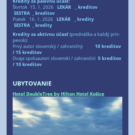
Kre­di­ty za pasív­nu účasť:
Štvr­tok 15. 1. 2026
LEKÁR
_​
kre­di­tov
SESTRA _​ kre­di­tov
Pia­tok 16. 1. 2026
LEKÁR
_​ kre­di­ty
SESTRA _​ kre­di­ty
Kre­di­ty za aktív­nu účasť
(pred­náš­ka a kaž­dý prís­
pe­vok):
Prvý autor slo­ven­ský /​ zahra­nič­ný
10 kre­di­tov
/​ 15 kre­di­tov
Dva­ja spo­lu­au­to­ri slo­ven­skí /​ zahra­nič­ní
5 kre­di­tov
/​ 10 kreditov
UBYTOVANIE
Hotel Doub­leT­ree by Hil­ton Hotel Koši­ce