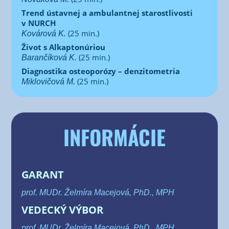
Trend ústavnej a ambulantnej starostlivosti
v NURCH
(25 min.)
Kovárová K.
Život s Alkaptonúriou
(25 min.)
Barančíková K.
Diagnostika osteoporózy – denzitometria
(25 min.)
Miklovičová
M.
INFORMÁCIE
GARANT
prof. MUDr. Žel­mí­ra Mace­jo­vá, PhD., MPH
VEDECKÝ VÝBOR
prof. MUDr. Žel­mí­ra Mace­jo­vá, PhD., MPH