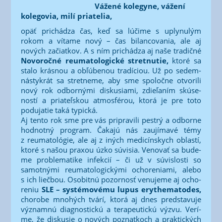
Váže­né kole­gy­ne, váže­ní
kole­go­via, milí priatelia,
opäť pri­chá­dza čas, keď sa lúči­me s uply­nu­lým
rokom a víta­me nový – čas bilan­co­va­nia, ale aj
nových začiat­kov. A s ním pri­chá­dza aj naše tra­dič­né
Novo­roč­né reuma­to­lo­gic­ké stret­nu­tie,
kto­ré sa
sta­lo krás­nou a obľú­be­nou tra­dí­ci­ou. Už po sedem­
nás­ty­krát sa stret­ne­me, aby sme spo­loč­ne otvo­ri­li
nový rok odbor­ný­mi dis­ku­sia­mi, zdie­ľa­ním skú­se­
nos­tí a pria­teľ­skou atmo­sfé­rou, kto­rá je pre toto
podu­ja­tie taká typic­ká.
Aj ten­to rok sme pre vás pri­pra­vi­li pes­trý a odbor­ne
hod­not­ný prog­ram. Čaka­jú nás zau­jí­ma­vé témy
z reuma­to­ló­gie, ale aj z iných medi­cín­skych oblas­tí,
kto­ré s našou pra­xou úzko súvi­sia. Veno­vať sa bude­
me prob­le­ma­ti­ke infek­cií – či už v súvis­los­ti so
samot­ný­mi reuma­to­lo­gic­ký­mi ocho­re­nia­mi, ale­bo
s ich lieč­bou. Oso­bit­nú pozor­nosť venu­je­me aj ocho­
re­niu
SLE – sys­té­mo­vé­mu lupus eryt­he­ma­to­des,
cho­ro­be mno­hých tvá­rí, kto­rá aj dnes pred­sta­vu­je
význam­nú diag­nos­tic­kú a tera­pe­utic­kú výzvu. Verí­
me, že dis­ku­sie o nových poznat­koch a prak­tic­kých