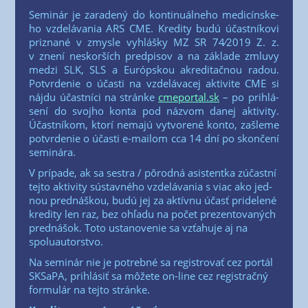
Semi­nár je zara­de­ný do kon­ti­nu­ál­ne­ho medi­cín­ske­
ho vzde­lá­va­nia ARS CME. Kre­di­ty budú účast­ní­ko­vi
pri­zna­né v zmys­le vyhláš­ky MZ SR 74⁄2019 Z. z.
v zne­ní neskor­ších pred­pi­sov a na zákla­de zmlu­vy
medzi SLK, SLS a Európ­skou akre­di­tač­nou radou.
Potvr­de­nie o účas­ti na vzde­lá­va­cej akti­vi­te CME si
náj­du účast­ní­ci na strán­ke
cmeportal.sk
– po pri­hlá­
se­ní do svoj­ho kon­ta pod náz­vom danej akti­vi­ty.
Účast­ní­kom, kto­rí nema­jú vytvo­re­né kon­to, zašle­me
potvr­de­nie o účas­ti e‑mailom cca 14 dní po skon­če­ní
seminára.
V prí­pa­de, ak sa ses­tra /​ pôrod­ná asis­tent­ka zúčast­ní
tej­to akti­vi­ty sústav­né­ho vzde­lá­va­nia s viac ako jed­
nou pred­náš­kou, budú jej za aktív­nu účasť pri­de­le­né
kre­di­ty len raz, bez ohľa­du na počet pre­zen­to­va­ných
pred­ná­šok. Toto usta­no­ve­nie sa vzťa­hu­je aj na
spoluautorstvo.
Na semi­nár nie je potreb­né sa regis­tro­vať cez por­tál
SKSa­PA, pri­hlá­siť sa môže­te on-line cez regis­trač­ný
for­mu­lár na tej­to stránke.