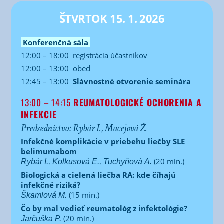
ŠTVRTOK 15. 1. 2026
Konferenčná sála
12:00 – 18:00
registrácia účastníkov
12:00 – 13:00
obed
12:45 – 13:00
Slávnostné otvorenie seminára
13:00 – 14:15
REUMATOLOGICKÉ OCHORENIA A
INFEKCIE
Predsedníctvo: Rybár I., Macejová Ž.
Infekčné komplikácie v priebehu liečby SLE
belimumabom
(20 min.)
Rybár I., Kolkusová E., Tuchyňová A.
Biologická a cielená liečba RA: kde číhajú
infekčné riziká?
(15 min.)
Škamlová M.
Čo by mal vedieť reumatológ z infektológie?
(20 min.)
Jarčuška P.