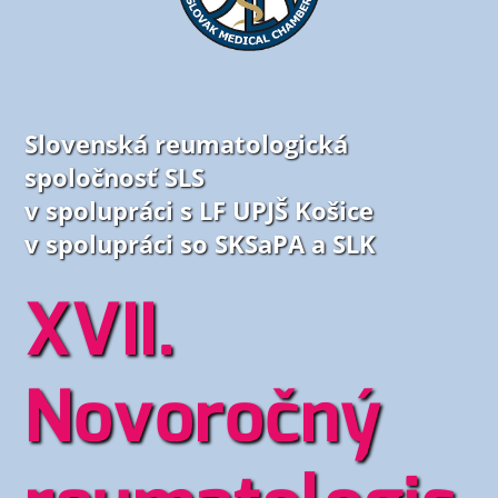
Slovenská reumatologická
spoločnosť SLS
v spolupráci s LF UPJŠ Košice
v spolupráci so SKSaPA a SLK
XVII.
Novoročný