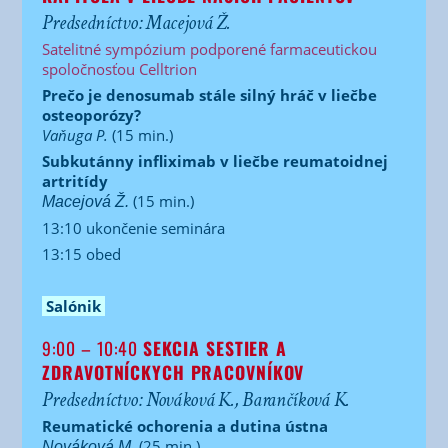
Predsedníctvo: Macejová Ž.
Satelitné sympózium podporené farmaceutickou
spoločnosťou Celltrion
Prečo je denosumab stále silný hráč v liečbe
osteoporózy?
Vaňuga P.
(15 min.)
Subkutánny infliximab v liečbe reumatoidnej
artritídy
(15 min.)
Macejová Ž.
13:10 ukončenie seminára
13:15 obed
Salónik
9:00 – 10:40
SEKCIA SESTIER A
ZDRAVOTNÍCKYCH PRACOVNÍKOV
Predsedníctvo: Nováková K., Barančíková K.
Reumatické ochorenia a dutina ústna
(25 min.)
Nováková M.