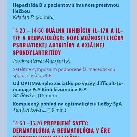
Hepatitída B u pacientov s imunosupresívnou
liečbou
(20 min.)
Kristian P.
14:20 – 14:50
DUÁLNA INHIBÍCIA IL–17A A IL–
17F V REUMATOLÓGII:
NOVÉ MOŽNOSTI LIEČBY
PSORIATICKEJ ARTRITÍDY
A AXIÁLNEJ
SPONDYLARTRITÍDY
Predsedníctvo: Macejová Ž.
Satelitné sympózium podporené farmaceutickou
spoločnosťou UCB
Od OPTIMALneho začiatku po výzvy difficult-to-
manage PsA
Bimekizumab v PsA
(15 min.)
Šteňová E.
Komplexný pohľad na optimalizáciu liečby SpA
(15 min.)
Tarabčáková L.
14:50 –15:20
PREPOJENÉ SVETY:
DERMATOLÓGIA A REUMATOLÓGIA V ÉRE