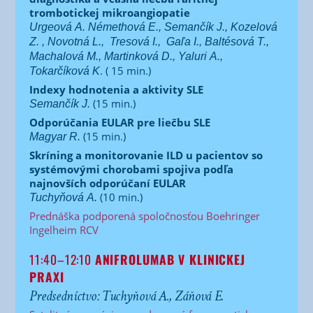
trombotickej mikroangiopatie
Urgeová A. Némethová E., Semančík J., Kozelová
Z. , Novotná L.,
Tresová I.,
Gaľa I., Baltésová T.,
Machalová M., Martinková D.,
Yaluri A.,
. ( 15 min.)
Tokarčíková K
Indexy hodnotenia a aktivity SLE
(15 min.)
Semančík J.
Odporúčania EULAR pre liečbu SLE
(15 min.)
Magyar R.
Skríning a monitorovanie ILD u pacientov so
systémovými chorobami spojiva podľa
najnovších odporúčaní EULAR
(10 min.)
Tuchyňová A.
Prednáška podporená spoločnosťou Boehringer
Ingelheim RCV
11:40–12:10
ANIFROLUMAB V KLINICKEJ
PRAXI
Predsedníctvo: Tuchyňová A., Záňová E.