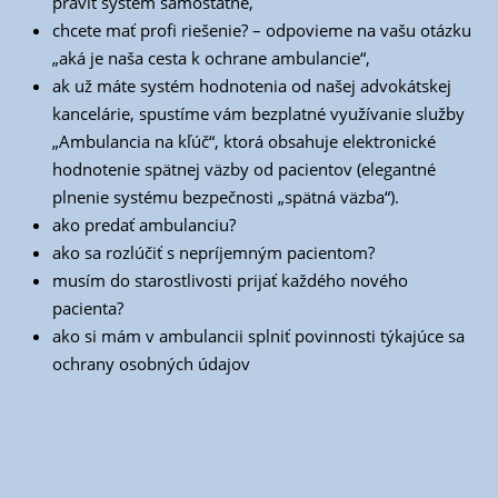
pra­viť sys­tém samostatne,
chce­te mať pro­fi rie­še­nie? – odpo­vie­me na vašu otáz­ku
„aká je naša ces­ta k ochra­ne ambulancie“,
ak už máte sys­tém hod­no­te­nia od našej advo­kát­skej
kan­ce­lá­rie, spus­tí­me vám bez­plat­né využí­va­nie služ­by
„Ambu­lan­cia na kľúč“, kto­rá obsa­hu­je elek­tro­nic­ké
hod­no­te­nie spät­nej väz­by od pacien­tov (ele­gant­né
plne­nie sys­té­mu bez­peč­nos­ti „spät­ná väzba“).
ako pre­dať ambulanciu?
ako sa roz­lú­čiť s neprí­jem­ným pacientom?
musím do sta­rost­li­vos­ti pri­jať kaž­dé­ho nové­ho
pacienta?
ako si mám v ambu­lan­cii spl­niť povin­nos­ti týka­jú­ce sa
ochra­ny osob­ných údajov