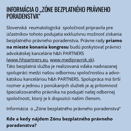
INFORMÁCIA O „ZÓNE BEZPLATNÉHO PRÁVNEHO
PORADENSTVA“
Slo­ven­ská reuma­to­lo­gic­ká spo­loč­nosť pri­pra­vi­la pre
účast­ní­kov toho­to podu­ja­tia exklu­zív­nu mož­nosť zís­ka­nia
bez­plat­né­ho práv­ne­ho pora­den­stva. Práv­ne rady
pria­mo
na mies­te kona­nia kon­gre­su
budú posky­to­vať práv­ni­ci
advo­kát­skej kan­ce­lá­rie h&h PARTNERS
(
www.hhpartners.eu
,
www.medipravnik.sk
).
Táto bez­plat­ná služ­ba je rea­li­zo­va­ná vďa­ka nad­via­za­nej
spo­lu­prá­ci medzi našou odbor­nou spo­loč­nos­ťou a advo­
kát­skou kan­ce­lá­ri­ou h&h PARTNERS. Spo­lu­prá­ca má šir­ší
roz­mer a jed­nou z ponú­ka­ných slu­žieb je aj prí­tom­nosť
špe­cia­li­zo­va­né­ho práv­ni­ka na podu­ja­tí našej odbor­nej
spo­loč­nos­ti, kto­rý je k dis­po­zí­cii našim členom.
Infor­má­cia o „Zóne bez­plat­né­ho práv­ne­ho poradenstva“
Kde a kedy náj­dem Zónu bez­plat­né­ho práv­ne­ho
poradenstva?