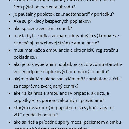
žem pýtať od pacien­ta úhradu?
je pau­šál­ny popla­tok za „nadš­tan­dard“ v poriadku?
Aké sú prí­kla­dy bez­peč­ných poplatkov?
ako správ­ne zve­rej­niť cenník?
musia byť cen­ník a zoznam zdra­vot­ných výko­nov zve­
rej­ne­né aj na webo­vej strán­ke ambulancie?
musí mať kaž­dá ambu­lan­cia elek­tro­nic­kú regis­trač­nú
pokladnicu?
ako je to s vybe­ra­ním poplat­kov za zdra­vot­nú sta­rost­li­
vosť v prí­pa­de dopl­n­ko­vých ordi­nač­ných hodín?
akým poku­tám ale­bo san­kciám môže ambu­lan­cia čeliť
za nespráv­ne zve­rej­ne­ný cenník?
aké rizi­ká hro­zia ambu­lan­cii v prí­pa­de, ak účtu­je
poplat­ky v roz­po­re so zákon­ný­mi pravidlami?
kto­rým nezá­kon­ným poplat­kom sa vyhnúť, aby mi
VÚC neude­li­la pokutu?
ako sa rie­šia prí­pad­né spo­ry medzi pacien­tom a ambu­