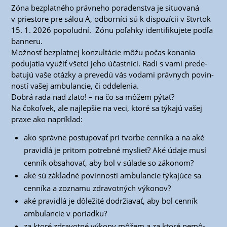
Zóna bez­plat­né­ho práv­ne­ho pora­den­stva je situ­ova­ná
v pries­to­re pre sálou A, odbor­ní­ci sú k dis­po­zí­cii v štvr­tok
15. 1. 2026 popo­lud­ní. Zónu poľah­ky iden­ti­fi­ku­je­te pod­ľa
banneru.
Mož­nosť bez­plat­nej kon­zul­tá­cie môžu počas kona­nia
podu­ja­tia využiť všet­ci jeho účast­ní­ci. Radi s vami pre­de­
ba­tu­jú vaše otáz­ky a pre­ve­dú vás voda­mi práv­nych povin­
nos­tí vašej ambu­lan­cie, či oddelenia.
Dob­rá rada nad zla­to! – na čo sa môžem pýtať?
Na čokoľ­vek, ale naj­lep­šie na veci, kto­ré sa týka­jú vašej
pra­xe ako napríklad:
ako správ­ne postu­po­vať pri tvor­be cen­ní­ka a na aké
pra­vid­lá je pri­tom potreb­né mys­lieť? Aké úda­je musí
cen­ník obsa­ho­vať, aby bol v súla­de so zákonom?
aké sú základ­né povin­nos­ti ambu­lan­cie týka­jú­ce sa
cen­ní­ka a zozna­mu zdra­vot­ných výkonov?
aké pra­vid­lá je dôle­ži­té dodr­žia­vať, aby bol cen­ník
ambu­lan­cie v poriadku?
za kto­ré zdra­vot­né výko­ny môžem a za kto­ré nemô­