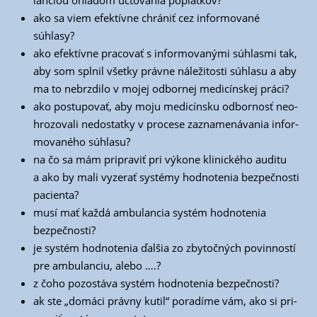
lan­ci­ou ohľa­dom účto­va­nia poplatkov?
ako sa viem efek­tív­ne chrá­niť cez infor­mo­va­né
súhlasy?
ako efek­tív­ne pra­co­vať s infor­mo­va­ný­mi súhlas­mi tak,
aby som spl­nil všet­ky práv­ne nále­ži­tos­ti súhla­su a aby
ma to nebrz­di­lo v mojej odbor­nej medi­cín­skej práci?
ako postu­po­vať, aby moju medi­cín­sku odbor­nosť neo­
hro­zo­va­li nedos­tat­ky v pro­ce­se zazna­me­ná­va­nia infor­
mo­va­né­ho súhlasu?
na čo sa mám pri­pra­viť pri výko­ne kli­nic­ké­ho audi­tu
a ako by mali vyze­rať sys­té­my hod­no­te­nia bez­peč­nos­ti
pacienta?
musí mať kaž­dá ambu­lan­cia sys­tém hod­no­te­nia
bezpečnosti?
je sys­tém hod­no­te­nia ďal­šia zo zby­toč­ných povin­nos­tí
pre ambu­lan­ciu, alebo ….?
z čoho pozos­tá­va sys­tém hod­no­te­nia bezpečnosti?
ak ste „domá­ci práv­ny kutil“ pora­dí­me vám, ako si pri­